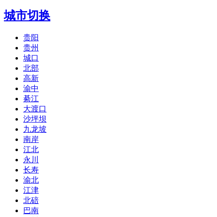
城市切换
贵阳
贵州
城口
北部
高新
渝中
綦江
大渡口
沙坪坝
九龙坡
南岸
江北
永川
长寿
渝北
江津
北碚
巴南