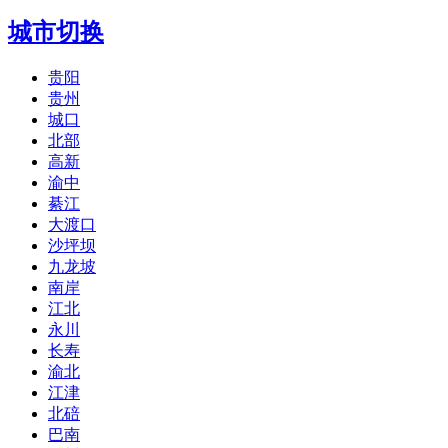
城市切换
贵阳
贵州
城口
北部
高新
渝中
綦江
大渡口
沙坪坝
九龙坡
南岸
江北
永川
长寿
渝北
江津
北碚
巴南